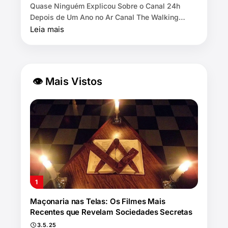
Quase Ninguém Explicou Sobre o Canal 24h
Depois de Um Ano no Ar Canal The Walking
Dead by AMC exibe as 11 temporadas de graça
Leia mais
na Pl…
👁 Mais Vistos
Maçonaria nas Telas: Os Filmes Mais
Recentes que Revelam Sociedades Secretas
3.5.25