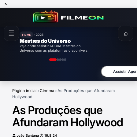
-->
☰
⌕
• 2026
FILME
Mestres do Universo
Veja onde assistir AGORA Mestres do
Universo com as plataformas disponíveis.
Assistir Agor
Página inicial
Cinema
As Produções que Afundaram
Hollywood
As Produções que
Afundaram Hollywood
João Santana
16.8.24