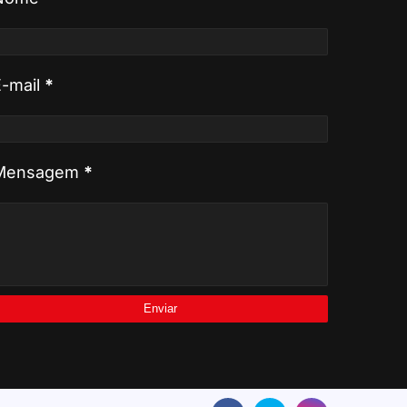
E-mail
*
Mensagem
*