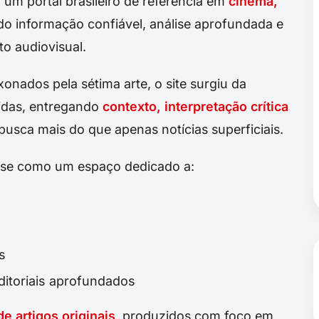
um portal brasileiro de referência em
cinema,
do informação confiável, análise aprofundada e
to audiovisual.
xonados pela sétima arte, o site surgiu da
idas, entregando
contexto, interpretação crítica
usca mais do que apenas notícias superficiais.
-se como um espaço dedicado a:
s
editoriais aprofundados
e artigos originais
, produzidos com foco em