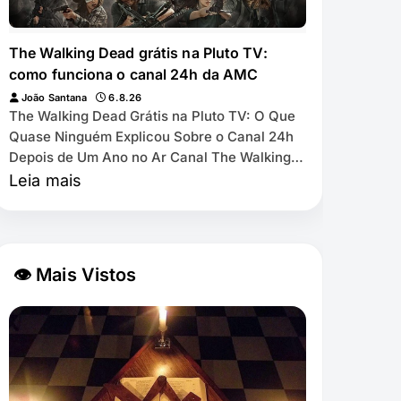
The Walking Dead grátis na Pluto TV:
como funciona o canal 24h da AMC
João Santana
6.8.26
The Walking Dead Grátis na Pluto TV: O Que
Quase Ninguém Explicou Sobre o Canal 24h
Depois de Um Ano no Ar Canal The Walking
Dead by AMC exibe as 11 temporadas de
Leia mais
graça na Pl…
👁 Mais Vistos