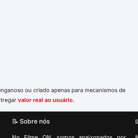
enganoso ou criado apenas para mecanismos de
ntregar
valor real ao usuário
.
📝 Sobre nós
No Filme ON, somos apaixonados por