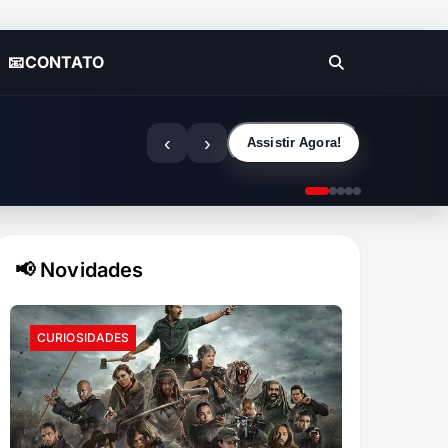
📧CONTATO
‹
›
Assistir Agora!
📢 Novidades
CURIOSIDADES