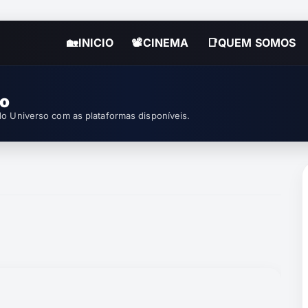
🏡INICIO
📽CINEMA
📑QUEM SOMOS
so
o Universo com as plataformas disponíveis.