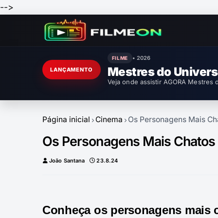
-->
• 2026
FILME
Mestres do Univer
LANÇAMENTO
Veja onde assistir AGORA Mestres d
Página inicial
Cinema
Os Personagens Mais Chat
Os Personagens Mais Chatos e
João Santana
23.8.24
Conheça os personagens mais ch