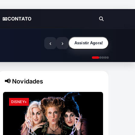
📧CONTATO
‹
›
Assistir Agora!
📢 Novidades
DISNEY+