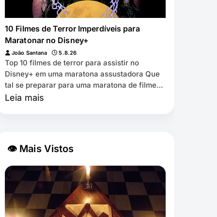
10 Filmes de Terror Imperdíveis para
Maratonar no Disney+
João Santana
5.8.26
Top 10 filmes de terror para assistir no
Disney+ em uma maratona assustadora Que
tal se preparar para uma maratona de filmes
de terror que vão te fazer arrepiar? Se você
Leia mais
é fã do gênero e está p…
👁 Mais Vistos