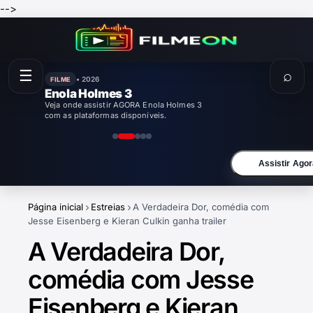
-->
☰
⌕
• 2026
FILME
Enola Holmes 3
Veja onde assistir AGORA Enola Holmes 3
com as plataformas disponíveis.
Assistir Agor
Página inicial
Estreias
A Verdadeira Dor, comédia com
Jesse Eisenberg e Kieran Culkin ganha trailer
A Verdadeira Dor,
comédia com Jesse
Eisenberg e Kieran