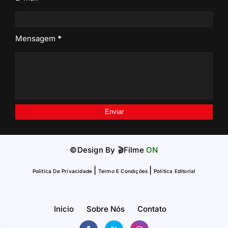
Mensagem
*
©Design By
🎬Filme
ON
|
|
Política De Privacidade
Termo E Condições
Política Editorial
Inicio
Sobre Nós
Contato