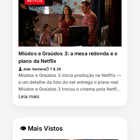
NETFLIX
Miúdos e Graúdos 3: a mesa redonda e o
plano da Netflix
João Santana
7.8.26
Miúdos e Graúdos 3 inicia produção na Netflix —
e um detalhe da foto do set entrega o plano real
Miúdos e Graúdos 3 trocou o cinema pela Netflix
⏱️ 7 min de leitura …
Leia mais
👁 Mais Vistos