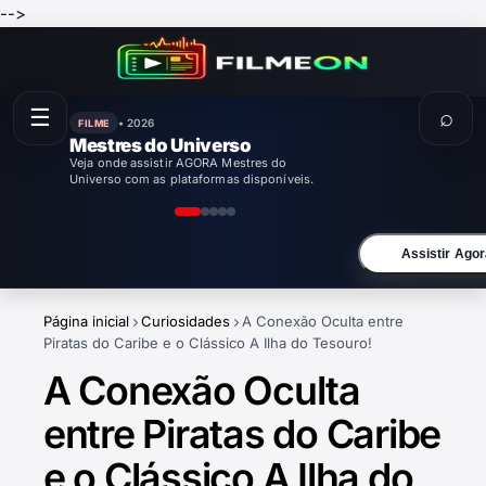
-->
☰
⌕
• 2026
FILME
Mestres do Universo
Veja onde assistir AGORA Mestres do
Universo com as plataformas disponíveis.
Assistir Agor
Página inicial
Curiosidades
A Conexão Oculta entre
Piratas do Caribe e o Clássico A Ilha do Tesouro!
A Conexão Oculta
entre Piratas do Caribe
e o Clássico A Ilha do