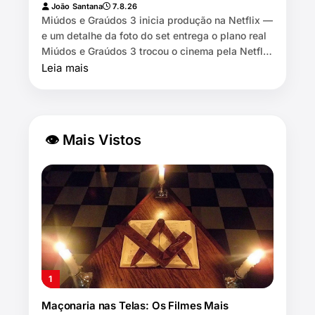
João Santana
7.8.26
Miúdos e Graúdos 3 inicia produção na Netflix —
e um detalhe da foto do set entrega o plano real
Miúdos e Graúdos 3 trocou o cinema pela Netflix
⏱️ 7 min de leitura …
Leia mais
👁 Mais Vistos
Maçonaria nas Telas: Os Filmes Mais