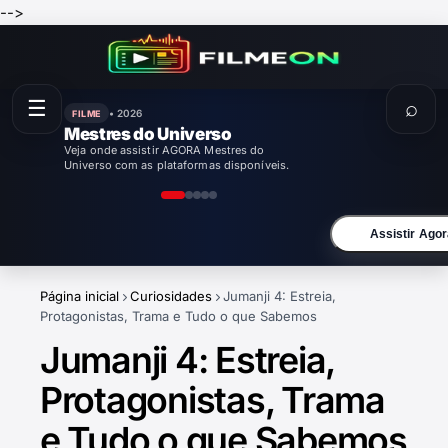
-->
☰
⌕
• 2026
FILME
Mestres do Universo
Veja onde assistir AGORA Mestres do
Universo com as plataformas disponíveis.
Assistir Agor
Página inicial
Curiosidades
Jumanji 4: Estreia,
Protagonistas, Trama e Tudo o que Sabemos
Jumanji 4: Estreia,
Protagonistas, Trama
e Tudo o que Sabemos