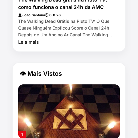
como funciona o canal 24h da AMC
João Santana
6.8.26
The Walking Dead Grátis na Pluto TV: O Que
Quase Ninguém Explicou Sobre o Canal 24h
Depois de Um Ano no Ar Canal The Walking
Dead by AMC exibe as 11 temporadas de graça
Leia mais
na Pl…
👁 Mais Vistos