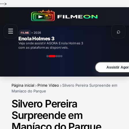
-->
☰
⌕
• 2026
FILME
Enola Holmes 3
Veja onde assistir AGORA Enola Holmes 3
com as plataformas disponíveis.
Assistir Agor
Página inicial
Prime Vídeo
Silvero Pereira Surpreende em
Maníaco do Parque
Silvero Pereira
Surpreende em
Maníaco do Parque