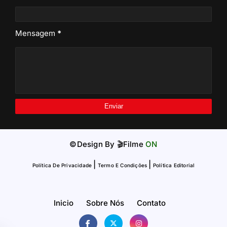
Mensagem
*
©Design By
🎬Filme
ON
|
|
Política De Privacidade
Termo E Condições
Política Editorial
Inicio
Sobre Nós
Contato