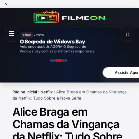
-->
☰
⌕
• 2026
SÉRIE
Agente Kim: Reativado
Veja onde assistir AGORA Agente Kim:
Reativado com as plataformas disponíveis.
Assistir Agor
Página inicial
Netflix
Alice Braga em Chamas da Vingança
da Netflix: Tudo Sobre a Nova Série
Alice Braga em
Chamas da Vingança
da Netflix: Tudo Sobre