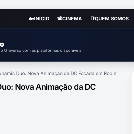
🏡INICIO
📽CINEMA
📑QUEM SOMOS
so
o Universo com as plataformas disponíveis.
ynamic Duo: Nova Animação da DC Focada em Robin
Duo: Nova Animação da DC