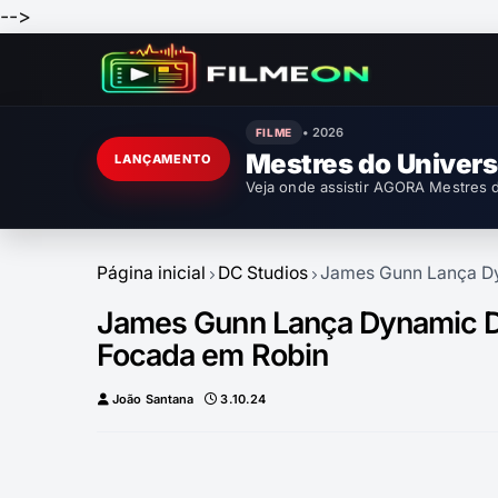
-->
• 2026
FILME
Mestres do Univer
LANÇAMENTO
Veja onde assistir AGORA Mestres d
Página inicial
DC Studios
James Gunn Lança D
James Gunn Lança Dynamic 
Focada em Robin
João Santana
3.10.24