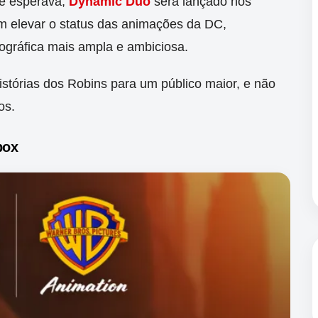
se esperava,
Dynamic Duo
será lançado nos
m elevar o status das animações da DC,
gráfica mais ampla e ambiciosa.
histórias dos Robins para um público maior, e não
os.
box