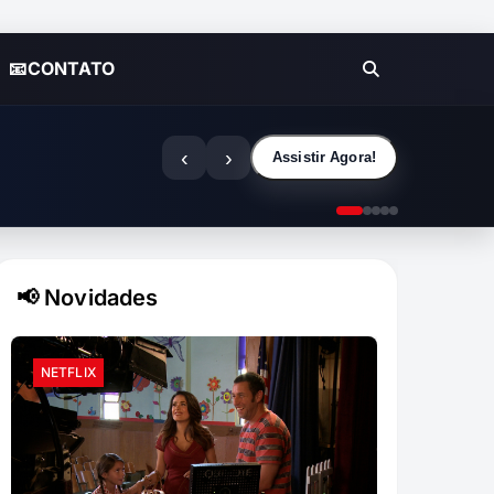
📧CONTATO
‹
›
Assistir Agora!
📢 Novidades
NETFLIX