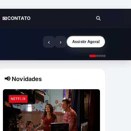
📧CONTATO
‹
›
Assistir Agora!
📢 Novidades
NETFLIX