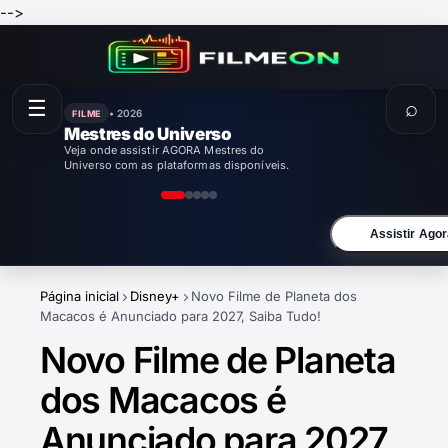
-->
☰
⌕
• 2026
FILME
Mestres do Universo
Veja onde assistir AGORA Mestres do
Universo com as plataformas disponíveis.
Assistir Agor
Página inicial
Disney+
Novo Filme de Planeta dos
Macacos é Anunciado para 2027, Saiba Tudo!
Novo Filme de Planeta
dos Macacos é
Anunciado para 2027,