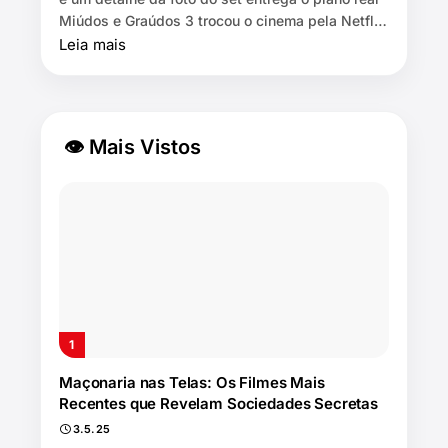
Miúdos e Graúdos 3 trocou o cinema pela Netflix
⏱️ 7 min de leitura …
Leia mais
👁 Mais Vistos
Maçonaria nas Telas: Os Filmes Mais
Recentes que Revelam Sociedades Secretas
3.5.25