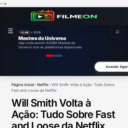
-->
☰
⌕
• 2026
FILME
Enola Holmes 3
Veja onde assistir AGORA Enola Holmes 3
com as plataformas disponíveis.
Assistir Agor
Página inicial
Netflix
Will Smith Volta à Ação: Tudo Sobre
Fast and Loose da Netflix
Will Smith Volta à
Ação: Tudo Sobre Fast
and Loose da Netflix