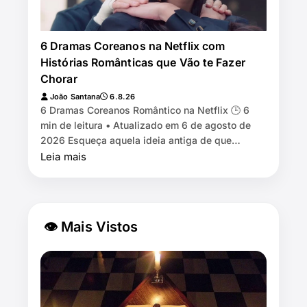
6 Dramas Coreanos na Netflix com
Histórias Românticas que Vão te Fazer
Chorar
João Santana
6.8.26
6 Dramas Coreanos Romântico na Netflix 🕒 6
min de leitura • Atualizado em 6 de agosto de
2026 Esqueça aquela ideia antiga de que
dorama é só menino rico encontra menina pobre,
Leia mais
eles se odeiam e n…
👁 Mais Vistos