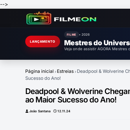
-->
• 2026
FILME
Enola Holmes 3
LANÇAMENTO
Veja onde assistir AGORA Enola Hol
Página inicial
Estreias
Deadpool & Wolverine Ch
Sucesso do Ano!
Deadpool & Wolverine Chegam
ao Maior Sucesso do Ano!
João Santana
12.11.24