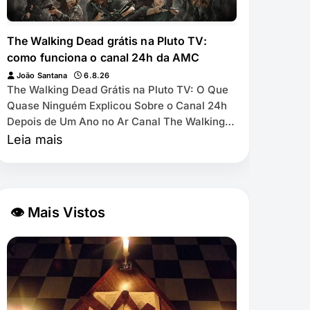
The Walking Dead grátis na Pluto TV:
como funciona o canal 24h da AMC
João Santana
6.8.26
The Walking Dead Grátis na Pluto TV: O Que
Quase Ninguém Explicou Sobre o Canal 24h
Depois de Um Ano no Ar Canal The Walking
Dead by AMC exibe as 11 temporadas de
Leia mais
graça na Pl…
👁 Mais Vistos