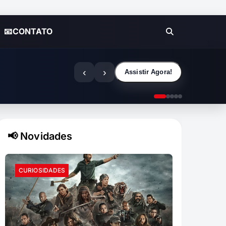
📧CONTATO
‹
›
Assistir Agora!
📢 Novidades
CURIOSIDADES