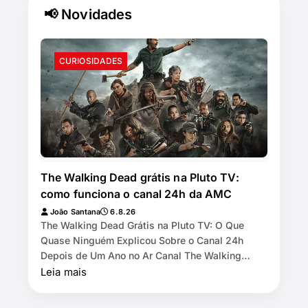
📢 Novidades
CURIOSIDADES
The Walking Dead grátis na Pluto TV:
como funciona o canal 24h da AMC
João Santana
6.8.26
The Walking Dead Grátis na Pluto TV: O Que
Quase Ninguém Explicou Sobre o Canal 24h
Depois de Um Ano no Ar Canal The Walking
Dead by AMC exibe as 11 temporadas de graça
Leia mais
na Pl…