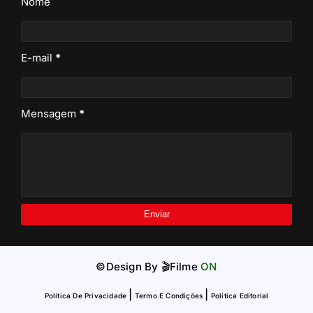
Nome
E-mail
*
Mensagem
*
©Design By
🎬Filme
ON
|
|
Política De Privacidade
Termo E Condições
Política Editorial