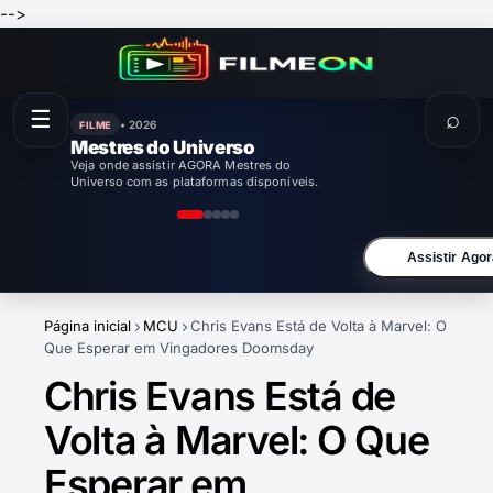
-->
☰
⌕
• 2026
FILME
Mestres do Universo
Veja onde assistir AGORA Mestres do
Universo com as plataformas disponíveis.
Assistir Agor
Página inicial
MCU
Chris Evans Está de Volta à Marvel: O
Que Esperar em Vingadores Doomsday
Chris Evans Está de
Volta à Marvel: O Que
Esperar em