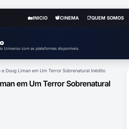
🏡INICIO
📽CINEMA
📑QUEM SOMOS
so
o Universo com as plataformas disponíveis.
 e Doug Liman em Um Terror Sobrenatural Inédito
iman em Um Terror Sobrenatural