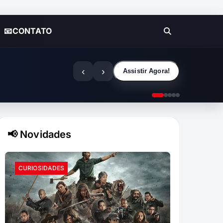
📧CONTATO
‹
›
Assistir Agora!
📢 Novidades
CURIOSIDADES