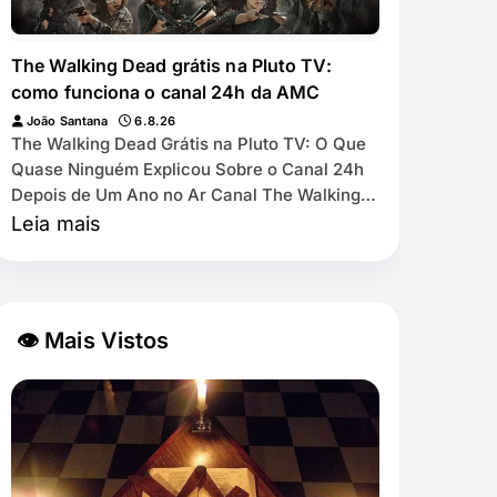
The Walking Dead grátis na Pluto TV:
como funciona o canal 24h da AMC
João Santana
6.8.26
The Walking Dead Grátis na Pluto TV: O Que
Quase Ninguém Explicou Sobre o Canal 24h
Depois de Um Ano no Ar Canal The Walking
Dead by AMC exibe as 11 temporadas de
Leia mais
graça na Pl…
👁 Mais Vistos