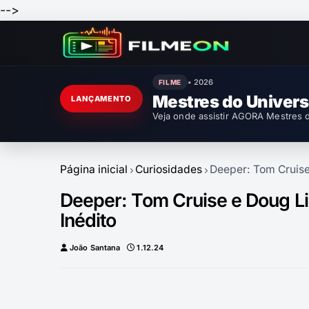
-->
• 2026
FILME
Mestres do Univer
LANÇAMENTO
Veja onde assistir AGORA Mestres d
Página inicial
Curiosidades
Deeper: Tom Cruise
Deeper: Tom Cruise e Doug L
Inédito
João Santana
1.12.24