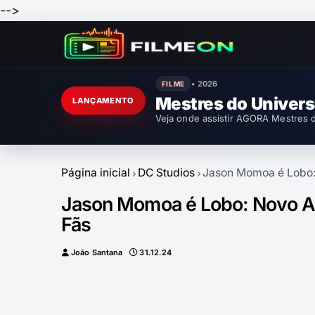
-->
• 2026
FILME
Mestres do Univer
LANÇAMENTO
Veja onde assistir AGORA Mestres d
Página inicial
DC Studios
Jason Momoa é Lobo:
Jason Momoa é Lobo: Novo An
Fãs
João Santana
31.12.24