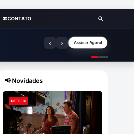
📧CONTATO
‹
›
Assistir Agora!
📢 Novidades
NETFLIX