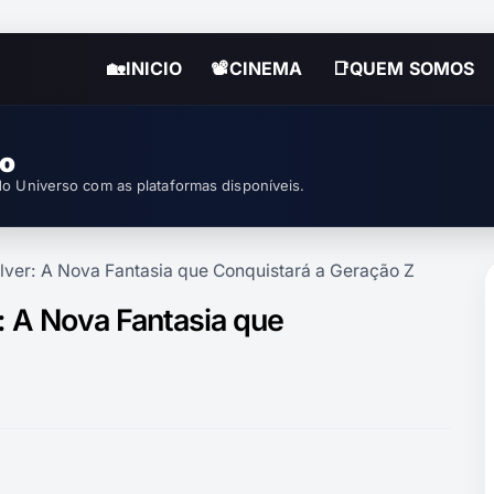
🏡INICIO
📽CINEMA
📑QUEM SOMOS
so
o Universo com as plataformas disponíveis.
ilver: A Nova Fantasia que Conquistará a Geração Z
r: A Nova Fantasia que