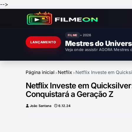
-->
• 2026
FILME
Mestres do Univer
LANÇAMENTO
Veja onde assistir AGORA Mestres d
Página inicial
Netflix
Netflix Investe em Quicks
Netflix Investe em Quicksilve
Conquistará a Geração Z
João Santana
6.12.24