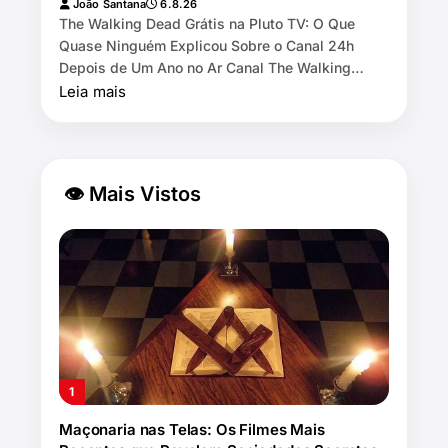
João Santana
6.8.26
The Walking Dead Grátis na Pluto TV: O Que
Quase Ninguém Explicou Sobre o Canal 24h
Depois de Um Ano no Ar Canal The Walking
Dead by AMC exibe as 11 temporadas de graça
Leia mais
na Pl…
👁 Mais Vistos
Maçonaria nas Telas: Os Filmes Mais