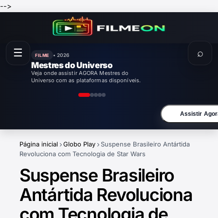
-->
☰
⌕
• 2026
FILME
Mestres do Universo
Veja onde assistir AGORA Mestres do
Universo com as plataformas disponíveis.
Assistir Agor
Página inicial
Globo Play
Suspense Brasileiro Antártida
Revoluciona com Tecnologia de Star Wars
Suspense Brasileiro
Antártida Revoluciona
com Tecnologia de