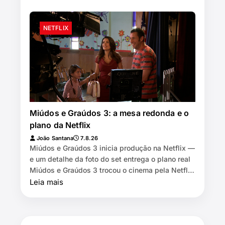
NETFLIX
Miúdos e Graúdos 3: a mesa redonda e o
plano da Netflix
João Santana
7.8.26
Miúdos e Graúdos 3 inicia produção na Netflix —
e um detalhe da foto do set entrega o plano real
Miúdos e Graúdos 3 trocou o cinema pela Netflix
⏱️ 7 min de leitura …
Leia mais