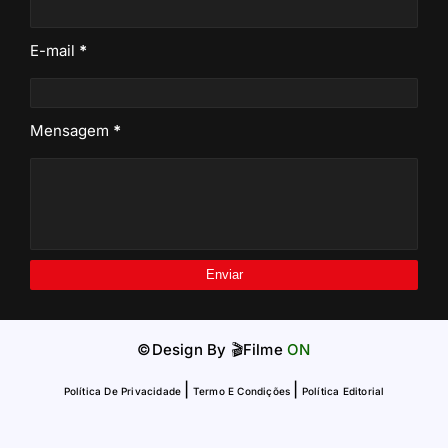
E-mail
*
Mensagem
*
©Design By
🎬Filme
ON
|
|
Política De Privacidade
Termo E Condições
Política Editorial