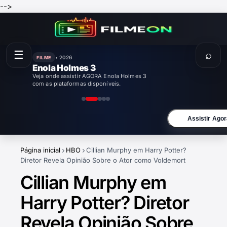
-->
☰
⌕
• 2026
FILME
Enola Holmes 3
Veja onde assistir AGORA Enola Holmes 3
com as plataformas disponíveis.
Assistir Agor
Página inicial
HBO
Cillian Murphy em Harry Potter?
Diretor Revela Opinião Sobre o Ator como Voldemort
Cillian Murphy em
Harry Potter? Diretor
Revela Opinião Sobre