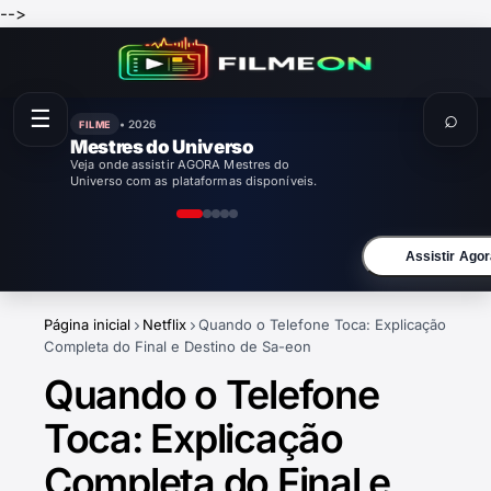
-->
☰
⌕
• 2026
FILME
Mestres do Universo
Veja onde assistir AGORA Mestres do
Universo com as plataformas disponíveis.
Assistir Agor
Página inicial
Netflix
Quando o Telefone Toca: Explicação
Completa do Final e Destino de Sa-eon
Quando o Telefone
Toca: Explicação
Completa do Final e