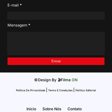
E-mail
*
Mensagem
*
©Design By
🎬Filme
ON
|
|
Política De Privacidade
Termo E Condições
Política Editorial
Inicio
Sobre Nós
Contato