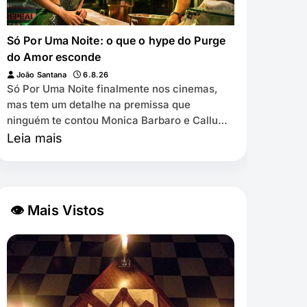
Só Por Uma Noite: o que o hype do Purge
do Amor esconde
João Santana
6.8.26
Só Por Uma Noite finalmente nos cinemas,
mas tem um detalhe na premissa que
ninguém te contou Monica Barbaro e Callum
Turner em Só Por Uma Noite 🕒 8 min de
Leia mais
leitura…
👁 Mais Vistos