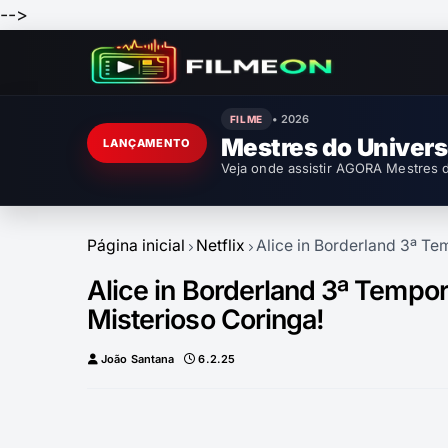
-->
• 2026
FILME
Mestres do Univer
LANÇAMENTO
Veja onde assistir AGORA Mestres d
Página inicial
Netflix
Alice in Borderland 3ª Te
Alice in Borderland 3ª Tempor
Misterioso Coringa!
João Santana
6.2.25