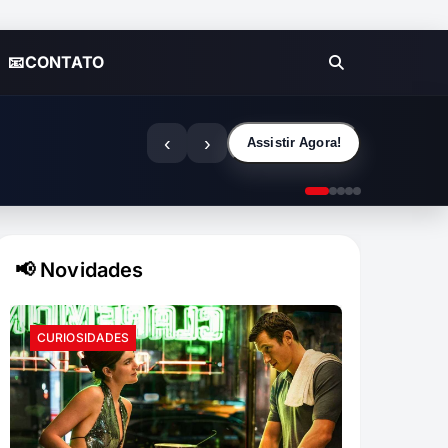
📧CONTATO
‹
›
Assistir Agora!
📢 Novidades
CURIOSIDADES