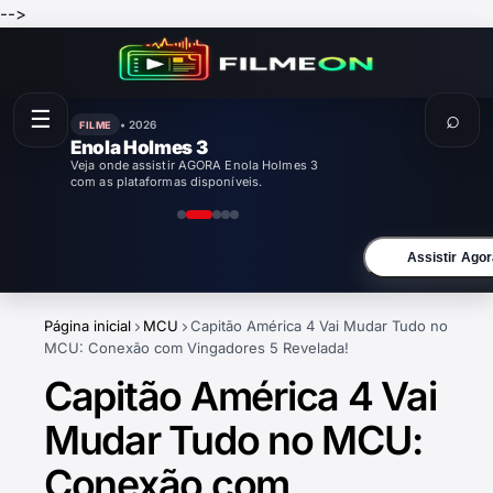
-->
☰
⌕
• 2026
FILME
Enola Holmes 3
Veja onde assistir AGORA Enola Holmes 3
com as plataformas disponíveis.
Assistir Agor
Página inicial
MCU
Capitão América 4 Vai Mudar Tudo no
MCU: Conexão com Vingadores 5 Revelada!
Capitão América 4 Vai
Mudar Tudo no MCU:
Conexão com