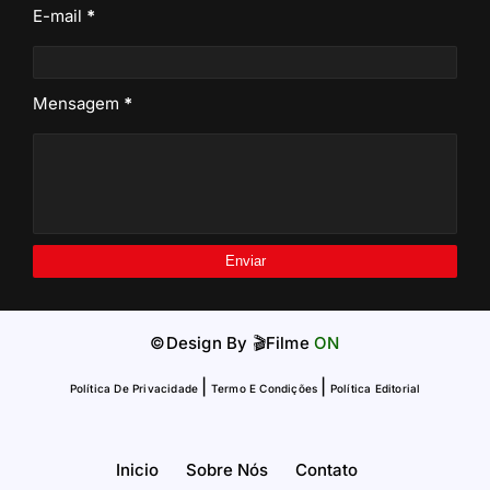
E-mail
*
Mensagem
*
©Design By
🎬Filme
ON
|
|
Política De Privacidade
Termo E Condições
Política Editorial
Inicio
Sobre Nós
Contato