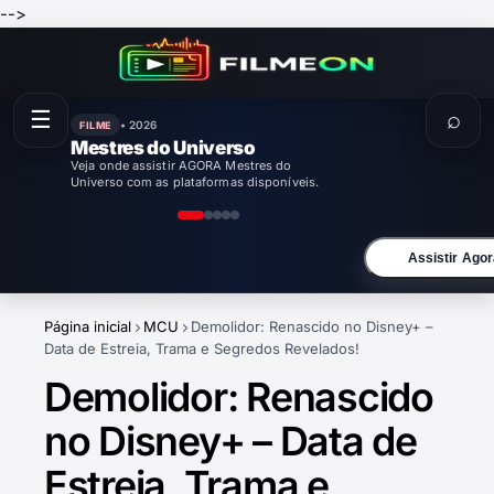
-->
☰
⌕
• 2026
FILME
Mestres do Universo
Veja onde assistir AGORA Mestres do
Universo com as plataformas disponíveis.
Assistir Agor
Página inicial
MCU
Demolidor: Renascido no Disney+ –
Data de Estreia, Trama e Segredos Revelados!
Demolidor: Renascido
no Disney+ – Data de
Estreia, Trama e