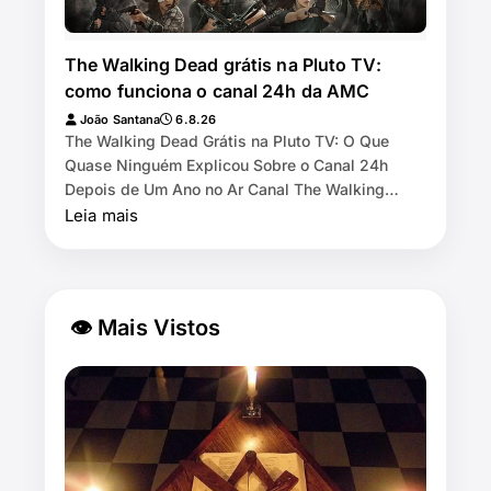
The Walking Dead grátis na Pluto TV:
como funciona o canal 24h da AMC
João Santana
6.8.26
The Walking Dead Grátis na Pluto TV: O Que
Quase Ninguém Explicou Sobre o Canal 24h
Depois de Um Ano no Ar Canal The Walking
Dead by AMC exibe as 11 temporadas de graça
Leia mais
na Pl…
👁 Mais Vistos