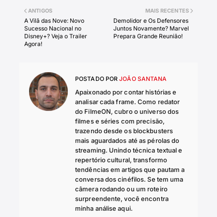
ANTIGOS
MAIS RECENTES
A Vilã das Nove: Novo
Demolidor e Os Defensores
Sucesso Nacional no
Juntos Novamente? Marvel
Disney+? Veja o Trailer
Prepara Grande Reunião!
Agora!
POSTADO POR
JOÃO SANTANA
Apaixonado por contar histórias e
analisar cada frame. Como redator
do FilmeON, cubro o universo dos
filmes e séries com precisão,
trazendo desde os blockbusters
mais aguardados até as pérolas do
streaming. Unindo técnica textual e
repertório cultural, transformo
tendências em artigos que pautam a
conversa dos cinéfilos. Se tem uma
câmera rodando ou um roteiro
surpreendente, você encontra
minha análise aqui.