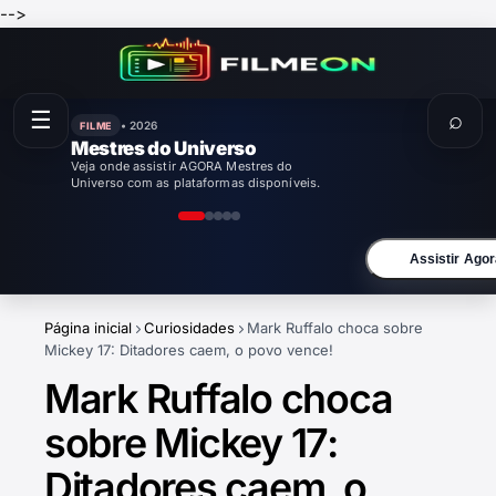
-->
☰
⌕
• 2026
FILME
Mestres do Universo
Veja onde assistir AGORA Mestres do
Universo com as plataformas disponíveis.
Assistir Agor
Página inicial
Curiosidades
Mark Ruffalo choca sobre
Mickey 17: Ditadores caem, o povo vence!
Mark Ruffalo choca
sobre Mickey 17:
Ditadores caem, o