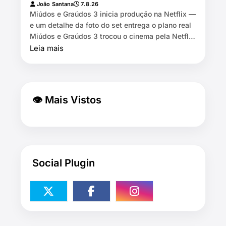
João Santana
7.8.26
Miúdos e Graúdos 3 inicia produção na Netflix —
e um detalhe da foto do set entrega o plano real
Miúdos e Graúdos 3 trocou o cinema pela Netflix
⏱️ 7 min de leitura …
Leia mais
👁 Mais Vistos
Social Plugin