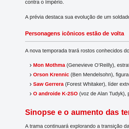
contra o Império.
A prévia destaca sua evolução de um soldado r
Personagens icônicos estão de volta
A nova temporada trará rostos conhecidos do
Mon Mothma
(Genevieve O’Reilly), estra
Orson Krennic
(Ben Mendelsohn), figura
Saw Gerrera
(Forest Whitaker), líder ext
O androide K-2SO
(voz de Alan Tudyk), 
Sinopse e o aumento das te
A trama continuará explorando a transição d