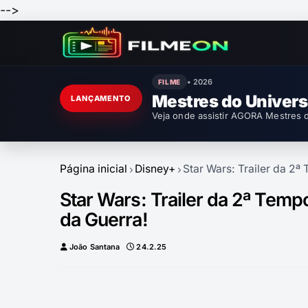
-->
• 2026
FILME
Mestres do Univer
LANÇAMENTO
Veja onde assistir AGORA Mestres d
Página inicial
Disney+
Star Wars: Trailer da 2
Star Wars: Trailer da 2ª Tem
da Guerra!
João Santana
24.2.25