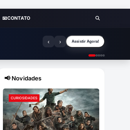
📧CONTATO
‹
›
Assistir Agora!
📢 Novidades
CURIOSIDADES