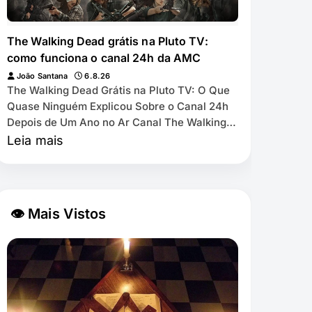
The Walking Dead grátis na Pluto TV:
como funciona o canal 24h da AMC
João Santana
6.8.26
The Walking Dead Grátis na Pluto TV: O Que
Quase Ninguém Explicou Sobre o Canal 24h
Depois de Um Ano no Ar Canal The Walking
Dead by AMC exibe as 11 temporadas de
Leia mais
graça na Pl…
👁 Mais Vistos