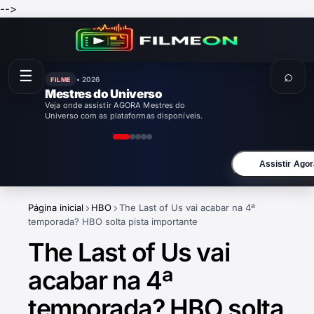
-->
☰
⌕
• 2026
FILME
Mestres do Universo
Veja onde assistir AGORA Mestres do
Universo com as plataformas disponíveis.
Assistir Agor
Página inicial
HBO
The Last of Us vai acabar na 4ª
temporada? HBO solta pista importante
The Last of Us vai
acabar na 4ª
temporada? HBO solta