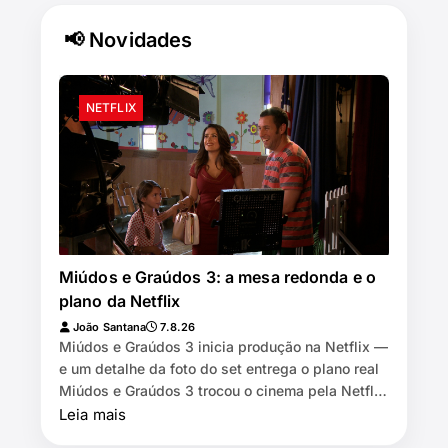
📢 Novidades
NETFLIX
Miúdos e Graúdos 3: a mesa redonda e o
plano da Netflix
João Santana
7.8.26
Miúdos e Graúdos 3 inicia produção na Netflix —
e um detalhe da foto do set entrega o plano real
Miúdos e Graúdos 3 trocou o cinema pela Netflix
⏱️ 7 min de leitura …
Leia mais