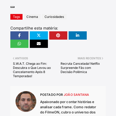
Tags
Cinema
Curiosidades
Compartilhe esta matéria:
ANTIGOS
MAIS RECENTES
S.W.A.T. Chega ao Fim:
Recruta Cancelada! Netflix
Descubra o Que Levou ao
Surpreende Fãs com
Cancelamento Após 8
Decisão Polêmica
Temporadas!
POSTADO POR
JOÃO SANTANA
Apaixonado por contar histórias e
analisar cada frame. Como redator
do FilmeON, cubro o universo dos