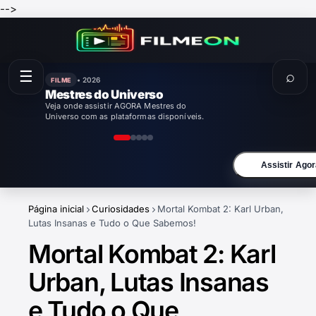
-->
☰
⌕
• 2026
FILME
Mestres do Universo
Veja onde assistir AGORA Mestres do
Universo com as plataformas disponíveis.
Assistir Agor
Página inicial
Curiosidades
Mortal Kombat 2: Karl Urban,
Lutas Insanas e Tudo o Que Sabemos!
Mortal Kombat 2: Karl
Urban, Lutas Insanas
e Tudo o Que