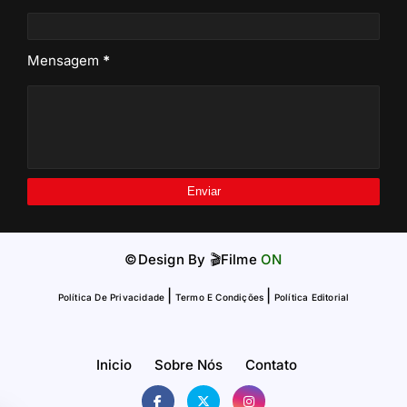
Mensagem
*
©Design By
🎬Filme
ON
|
|
Política De Privacidade
Termo E Condições
Política Editorial
Inicio
Sobre Nós
Contato