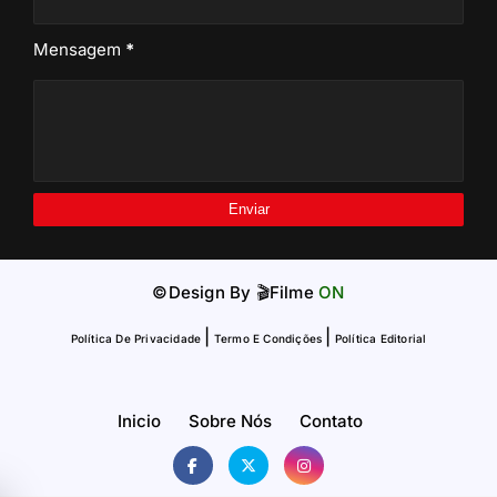
Mensagem
*
©Design By
🎬Filme
ON
|
|
Política De Privacidade
Termo E Condições
Política Editorial
Inicio
Sobre Nós
Contato