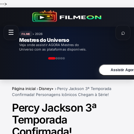
-->
☰
⌕
• 2026
FILME
Mestres do Universo
Veja onde assistir AGORA Mestres do
Universo com as plataformas disponíveis.
Assistir Agor
Página inicial
Disney+
Percy Jackson 3ª Temporada
Confirmada! Personagens Icônicos Chegam à Série!
Percy Jackson 3ª
Temporada
Confirmada!