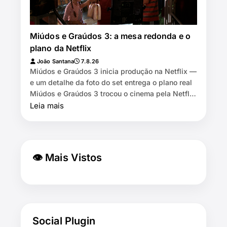
Miúdos e Graúdos 3: a mesa redonda e o
plano da Netflix
João Santana
7.8.26
Miúdos e Graúdos 3 inicia produção na Netflix —
e um detalhe da foto do set entrega o plano real
Miúdos e Graúdos 3 trocou o cinema pela Netflix
⏱️ 7 min de leitura …
Leia mais
👁 Mais Vistos
Social Plugin