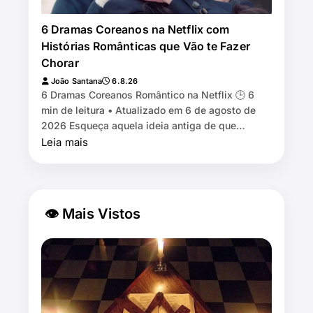
6 Dramas Coreanos na Netflix com
Histórias Românticas que Vão te Fazer
Chorar
João Santana
6.8.26
6 Dramas Coreanos Romântico na Netflix 🕒 6
min de leitura • Atualizado em 6 de agosto de
2026 Esqueça aquela ideia antiga de que
dorama é só menino rico encontra menina pobre,
Leia mais
eles se odeiam e n…
👁 Mais Vistos