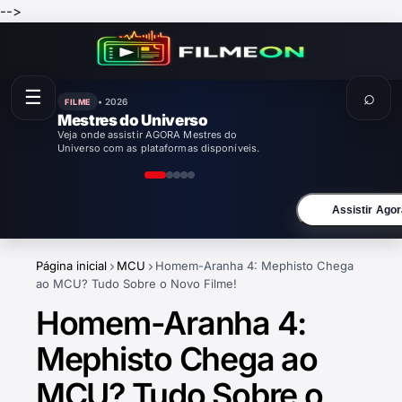
-->
☰
⌕
• 2026
FILME
Mestres do Universo
Veja onde assistir AGORA Mestres do
Universo com as plataformas disponíveis.
Assistir Agor
Página inicial
MCU
Homem-Aranha 4: Mephisto Chega
ao MCU? Tudo Sobre o Novo Filme!
Homem-Aranha 4:
Mephisto Chega ao
MCU? Tudo Sobre o