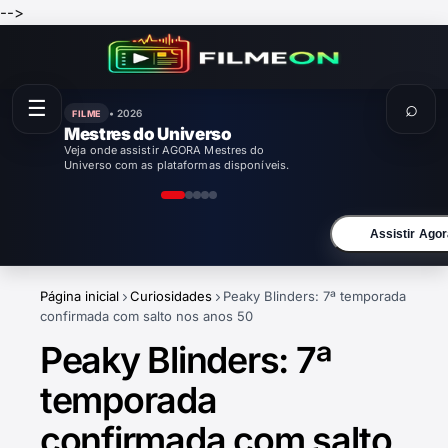
-->
☰
⌕
• 2026
FILME
Enola Holmes 3
Veja onde assistir AGORA Enola Holmes 3
com as plataformas disponíveis.
Assistir Agor
Página inicial
Curiosidades
Peaky Blinders: 7ª temporada
confirmada com salto nos anos 50
Peaky Blinders: 7ª
temporada
confirmada com salto