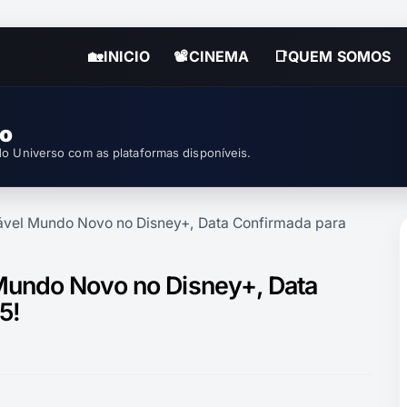
🏡INICIO
📽CINEMA
📑QUEM SOMOS
so
o Universo com as plataformas disponíveis.
ável Mundo Novo no Disney+, Data Confirmada para
Mundo Novo no Disney+, Data
5!