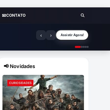
📧CONTATO
‹
›
Assistir Agora!
📢 Novidades
CURIOSIDADES