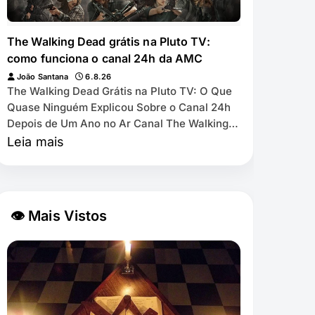
The Walking Dead grátis na Pluto TV:
como funciona o canal 24h da AMC
João Santana
6.8.26
The Walking Dead Grátis na Pluto TV: O Que
Quase Ninguém Explicou Sobre o Canal 24h
Depois de Um Ano no Ar Canal The Walking
Dead by AMC exibe as 11 temporadas de
Leia mais
graça na Pl…
👁 Mais Vistos