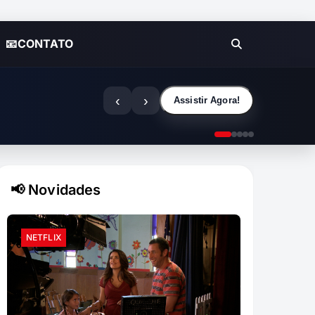
📧CONTATO
‹
›
Assistir Agora!
📢 Novidades
NETFLIX