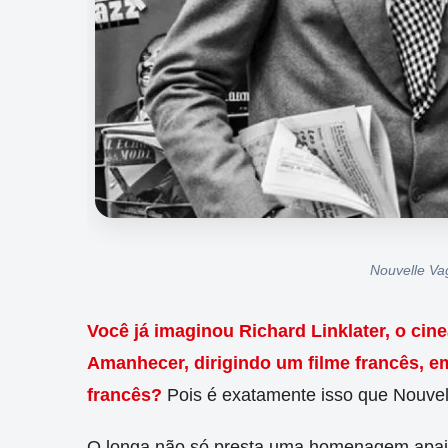
Nouvelle Va
Você já imaginou Richard Linklater, o cine
Amanhecer, dirigindo um filme francês, e
francês?
Pois é exatamente isso que Nouvel
O longa não só presta uma homenagem apai