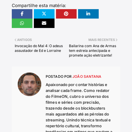
Compartilhe esta matéria:
ANTIGOS
MAIS RECENTES
Invocação do Mal 4: O adeus
Bailarina com Ana de Armas
assustador de Ed e Lorraine
tem estreia antecipada e
promete ação eletrizante!
POSTADO POR
JOÃO SANTANA
Apaixonado por contar histórias e
analisar cada frame. Como redator
do FilmeON, cubro o universo dos
filmes e séries com precisão,
trazendo desde os blockbusters
mais aguardados até as pérolas do
streaming. Unindo técnica textual e
repertório cultural, transformo
tendências em artigos que pautam a