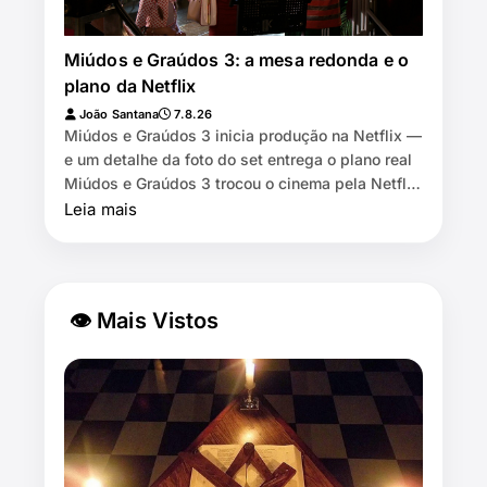
Miúdos e Graúdos 3: a mesa redonda e o
plano da Netflix
João Santana
7.8.26
Miúdos e Graúdos 3 inicia produção na Netflix —
e um detalhe da foto do set entrega o plano real
Miúdos e Graúdos 3 trocou o cinema pela Netflix
⏱️ 7 min de leitura …
Leia mais
👁 Mais Vistos