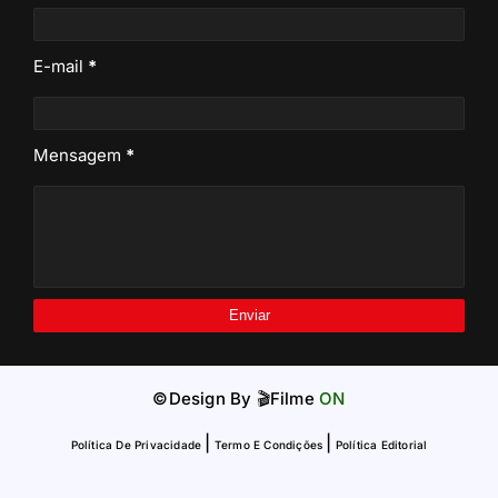
E-mail
*
Mensagem
*
©Design By
🎬Filme
ON
|
|
Política De Privacidade
Termo E Condições
Política Editorial