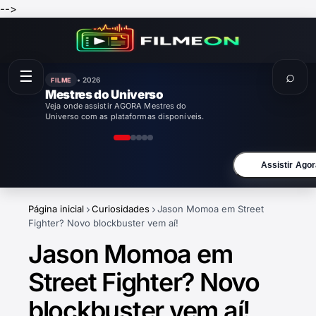
-->
☰
⌕
• 2026
FILME
Mestres do Universo
Veja onde assistir AGORA Mestres do
Universo com as plataformas disponíveis.
Assistir Agor
Página inicial
Curiosidades
Jason Momoa em Street
Fighter? Novo blockbuster vem aí!
Jason Momoa em
Street Fighter? Novo
blockbuster vem aí!