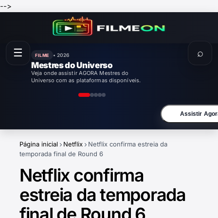
-->
☰
⌕
• 2026
FILME
Mestres do Universo
Veja onde assistir AGORA Mestres do
Universo com as plataformas disponíveis.
Assistir Agor
Página inicial
Netflix
Netflix confirma estreia da
temporada final de Round 6
Netflix confirma
estreia da temporada
final de Round 6