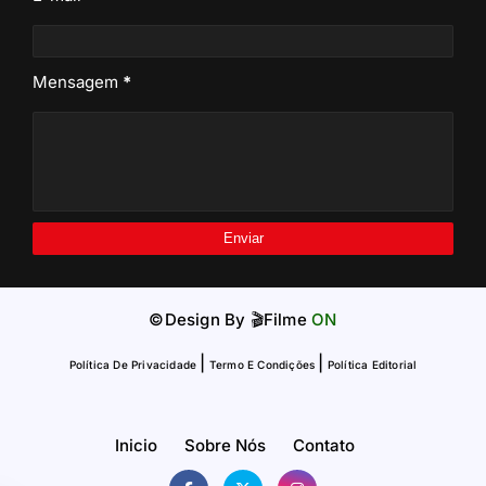
Mensagem
*
©Design By
🎬Filme
ON
|
|
Política De Privacidade
Termo E Condições
Política Editorial
Inicio
Sobre Nós
Contato