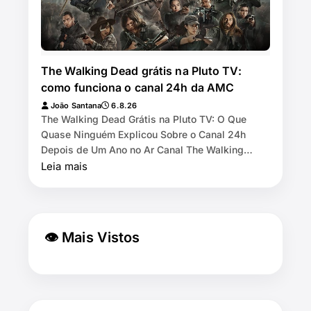
The Walking Dead grátis na Pluto TV:
como funciona o canal 24h da AMC
João Santana
6.8.26
The Walking Dead Grátis na Pluto TV: O Que
Quase Ninguém Explicou Sobre o Canal 24h
Depois de Um Ano no Ar Canal The Walking
Dead by AMC exibe as 11 temporadas de graça
Leia mais
na Pl…
👁 Mais Vistos