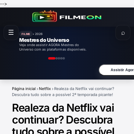
-->
☰
⌕
• 2026
FILME
Mestres do Universo
Veja onde assistir AGORA Mestres do
Universo com as plataformas disponíveis.
Assistir Agor
Página inicial
Netflix
Realeza da Netflix vai continuar?
Descubra tudo sobre a possível 2ª temporada picante!
Realeza da Netflix vai
continuar? Descubra
tudo sobre a possível