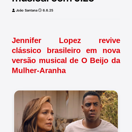
João Santana
6.6.25
Jennifer Lopez revive
clássico brasileiro em nova
versão musical de O Beijo da
Mulher-Aranha