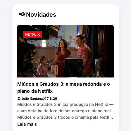
📢 Novidades
NETFLIX
Miúdos e Graúdos 3: a mesa redonda e o
plano da Netflix
João Santana
7.8.26
Miúdos e Graúdos 3 inicia produção na Netflix —
e um detalhe da foto do set entrega o plano real
Miúdos e Graúdos 3 trocou o cinema pela Netflix
⏱️ 7 min de leitura …
Leia mais