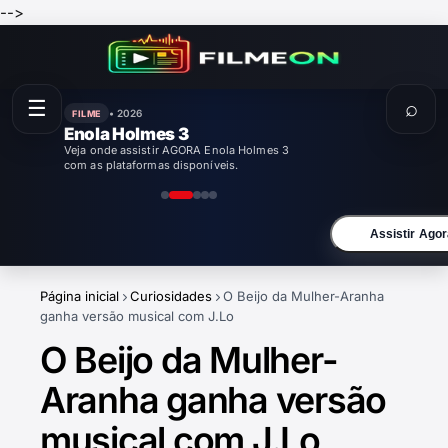
-->
☰
⌕
• 2026
FILME
Enola Holmes 3
Veja onde assistir AGORA Enola Holmes 3
com as plataformas disponíveis.
Assistir Agor
Página inicial
Curiosidades
O Beijo da Mulher-Aranha
ganha versão musical com J.Lo
O Beijo da Mulher-
Aranha ganha versão
musical com J.Lo