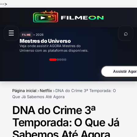
-->
☰
⌕
• 2026
FILME
Enola Holmes 3
Veja onde assistir AGORA Enola Holmes 3
com as plataformas disponíveis.
Assistir Agor
Página inicial
Netflix
DNA do Crime 3ª Temporada: O
Que Já Sabemos Até Agora
DNA do Crime 3ª
Temporada: O Que Já
Sabemos Até Agora