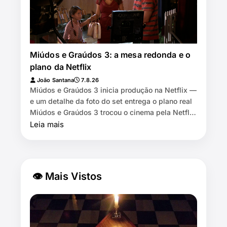
Miúdos e Graúdos 3: a mesa redonda e o
plano da Netflix
João Santana
7.8.26
Miúdos e Graúdos 3 inicia produção na Netflix —
e um detalhe da foto do set entrega o plano real
Miúdos e Graúdos 3 trocou o cinema pela Netflix
⏱️ 7 min de leitura …
Leia mais
👁 Mais Vistos