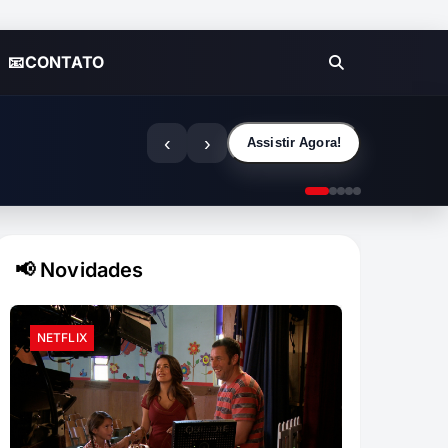
📧CONTATO
‹
›
Assistir Agora!
📢 Novidades
NETFLIX