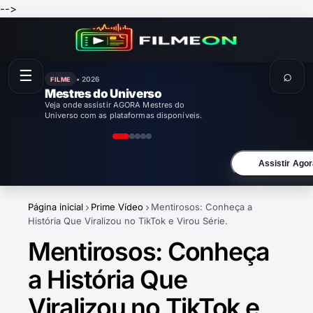
-->
☰
⌕
• 2026
FILME
Mestres do Universo
Veja onde assistir AGORA Mestres do
Universo com as plataformas disponíveis.
Assistir Agor
Página inicial
Prime Vídeo
Mentirosos: Conheça a
História Que Viralizou no TikTok e Virou Série.
Mentirosos: Conheça
a História Que
Viralizou no TikTok e