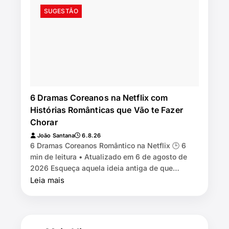
SUGESTÃO
6 Dramas Coreanos na Netflix com
Histórias Românticas que Vão te Fazer
Chorar
João Santana
6.8.26
6 Dramas Coreanos Romântico na Netflix 🕒 6
min de leitura • Atualizado em 6 de agosto de
2026 Esqueça aquela ideia antiga de que
dorama é só menino rico encontra menina pobre,
Leia mais
eles se odeiam e n…