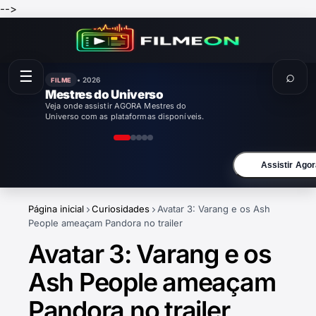
-->
☰
⌕
• 2026
FILME
Mestres do Universo
Veja onde assistir AGORA Mestres do
Universo com as plataformas disponíveis.
Assistir Agor
Página inicial
Curiosidades
Avatar 3: Varang e os Ash
People ameaçam Pandora no trailer
Avatar 3: Varang e os
Ash People ameaçam
Pandora no trailer