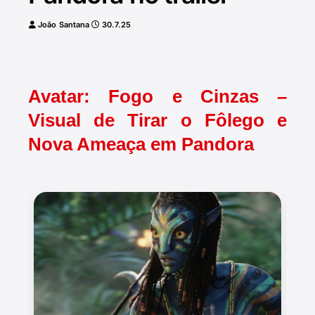
João Santana
30.7.25
Avatar: Fogo e Cinzas –
Visual de Tirar o Fôlego e
Nova Ameaça em Pandora