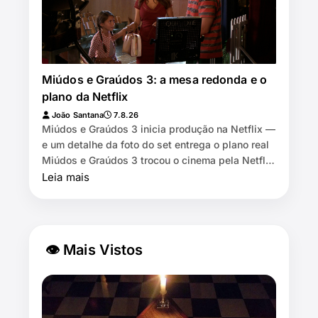
Miúdos e Graúdos 3: a mesa redonda e o
plano da Netflix
João Santana
7.8.26
Miúdos e Graúdos 3 inicia produção na Netflix —
e um detalhe da foto do set entrega o plano real
Miúdos e Graúdos 3 trocou o cinema pela Netflix
⏱️ 7 min de leitura …
Leia mais
👁 Mais Vistos