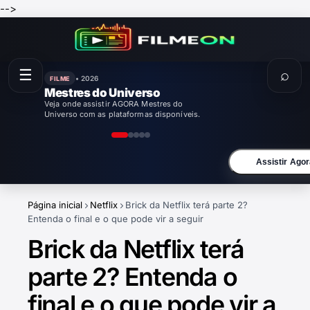
-->
☰
⌕
• 2026
FILME
Enola Holmes 3
Veja onde assistir AGORA Enola Holmes 3
com as plataformas disponíveis.
Assistir Agor
Página inicial
Netflix
Brick da Netflix terá parte 2?
Entenda o final e o que pode vir a seguir
Brick da Netflix terá
parte 2? Entenda o
final e o que pode vir a