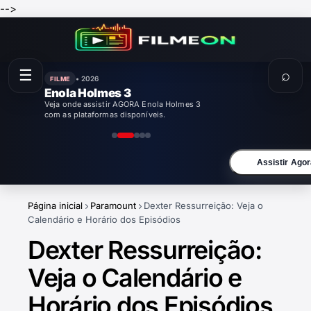
-->
☰
⌕
• 2026
FILME
Enola Holmes 3
Veja onde assistir AGORA Enola Holmes 3
com as plataformas disponíveis.
Assistir Agor
Página inicial
Paramount
Dexter Ressurreição: Veja o
Calendário e Horário dos Episódios
Dexter Ressurreição:
Veja o Calendário e
Horário dos Episódios