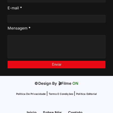
E-mail
*
Mensagem
*
©Design By
🎬Filme
ON
|
|
Política De Privacidade
Termo E Condições
Política Editorial
Inicio
Sobre Nós
Contato