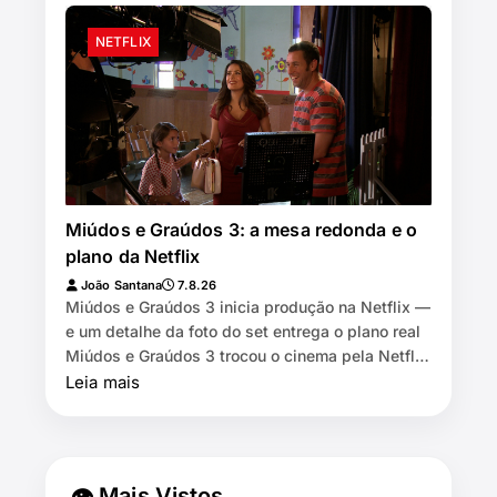
NETFLIX
Miúdos e Graúdos 3: a mesa redonda e o
plano da Netflix
João Santana
7.8.26
Miúdos e Graúdos 3 inicia produção na Netflix —
e um detalhe da foto do set entrega o plano real
Miúdos e Graúdos 3 trocou o cinema pela Netflix
⏱️ 7 min de leitura …
Leia mais
👁 Mais Vistos