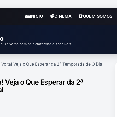
🏡INICIO
📽CINEMA
📑QUEM SOMOS
so
o Universo com as plataformas disponíveis.
Volta! Veja o Que Esperar da 2ª Temporada de O Dia
! Veja o Que Esperar da 2ª
l