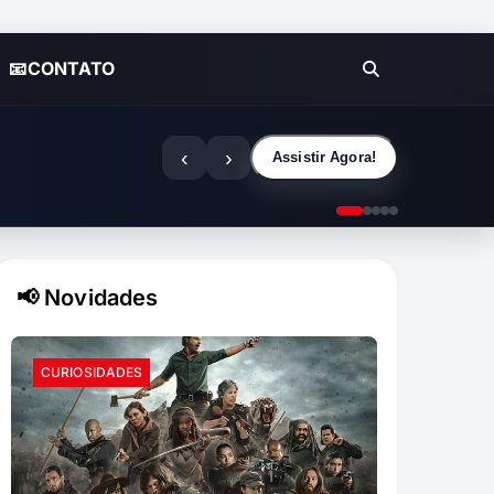
📧CONTATO
‹
›
Assistir Agora!
📢 Novidades
CURIOSIDADES