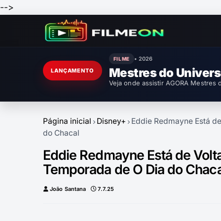
-->
• 2026
FILME
Mestres do Univer
LANÇAMENTO
Veja onde assistir AGORA Mestres d
Página inicial
Disney+
Eddie Redmayne Está de 
do Chacal
Eddie Redmayne Está de Volta
Temporada de O Dia do Chaca
João Santana
7.7.25