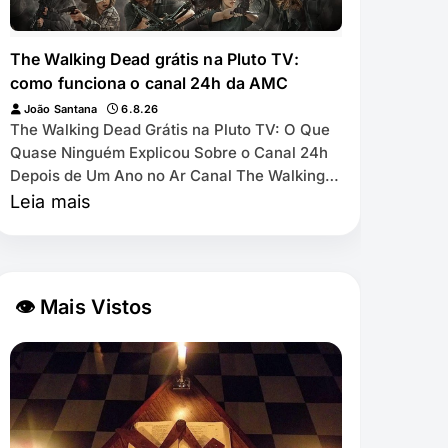
The Walking Dead grátis na Pluto TV:
como funciona o canal 24h da AMC
João Santana
6.8.26
The Walking Dead Grátis na Pluto TV: O Que
Quase Ninguém Explicou Sobre o Canal 24h
Depois de Um Ano no Ar Canal The Walking
Dead by AMC exibe as 11 temporadas de
Leia mais
graça na Pl…
👁 Mais Vistos