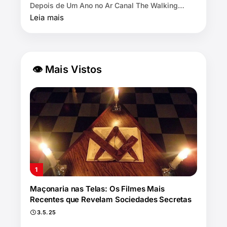
Depois de Um Ano no Ar Canal The Walking
Dead by AMC exibe as 11 temporadas de graça
Leia mais
na Pl…
👁 Mais Vistos
Maçonaria nas Telas: Os Filmes Mais
Recentes que Revelam Sociedades Secretas
3.5.25