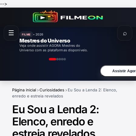
-->
☰
⌕
• 2026
FILME
Enola Holmes 3
Veja onde assistir AGORA Enola Holmes 3
com as plataformas disponíveis.
Assistir Agor
Página inicial
Curiosidades
Eu Sou a Lenda 2: Elenco,
enredo e estreia revelados
Eu Sou a Lenda 2:
Elenco, enredo e
estreia revelados