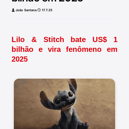
João Santana
17.7.25
Lilo & Stitch bate US$ 1
bilhão e vira fenômeno em
2025