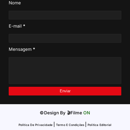
Nome
E-mail
*
Mensagem
*
©Design By
🎬Filme
ON
|
|
Política De Privacidade
Termo E Condições
Política Editorial