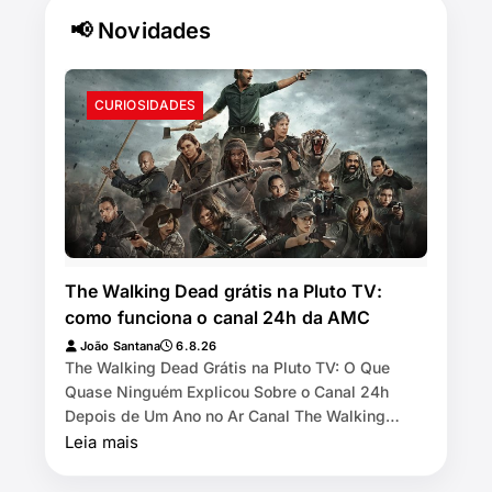
📢 Novidades
CURIOSIDADES
The Walking Dead grátis na Pluto TV:
como funciona o canal 24h da AMC
João Santana
6.8.26
The Walking Dead Grátis na Pluto TV: O Que
Quase Ninguém Explicou Sobre o Canal 24h
Depois de Um Ano no Ar Canal The Walking
Dead by AMC exibe as 11 temporadas de graça
Leia mais
na Pl…