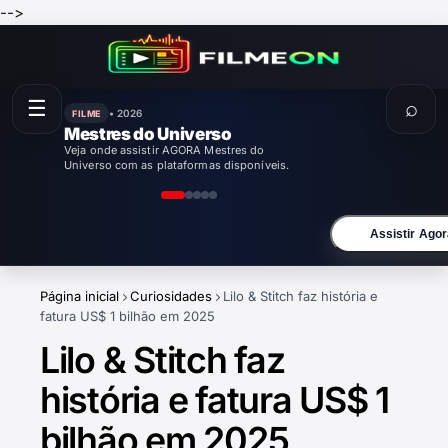
-->
☰
⌕
• 2026
FILME
Enola Holmes 3
Veja onde assistir AGORA Enola Holmes 3
com as plataformas disponíveis.
Assistir Agor
Página inicial
Curiosidades
Lilo & Stitch faz história e
fatura US$ 1 bilhão em 2025
Lilo & Stitch faz
história e fatura US$ 1
bilhão em 2025