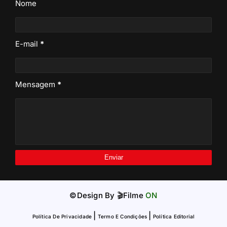
Nome
E-mail
*
Mensagem
*
©Design By
🎬Filme
ON
|
|
Política De Privacidade
Termo E Condições
Política Editorial