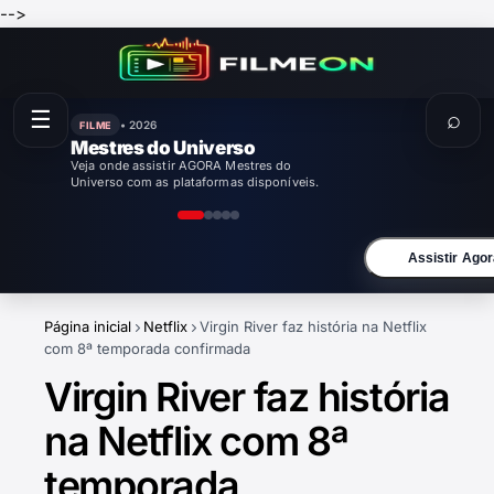
-->
☰
⌕
• 2026
FILME
Enola Holmes 3
Veja onde assistir AGORA Enola Holmes 3
com as plataformas disponíveis.
Assistir Agor
Página inicial
Netflix
Virgin River faz história na Netflix
com 8ª temporada confirmada
Virgin River faz história
na Netflix com 8ª
temporada