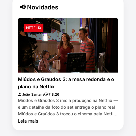
📢 Novidades
NETFLIX
Miúdos e Graúdos 3: a mesa redonda e o
plano da Netflix
João Santana
7.8.26
Miúdos e Graúdos 3 inicia produção na Netflix —
e um detalhe da foto do set entrega o plano real
Miúdos e Graúdos 3 trocou o cinema pela Netflix
⏱️ 7 min de leitura …
Leia mais