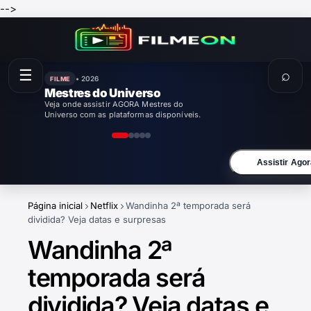
-->
☰
⌕
• 2026
FILME
Enola Holmes 3
Veja onde assistir AGORA Enola Holmes 3
com as plataformas disponíveis.
Assistir Agor
Página inicial
Netflix
Wandinha 2ª temporada será
dividida? Veja datas e surpresas
Wandinha 2ª
temporada será
dividida? Veja datas e