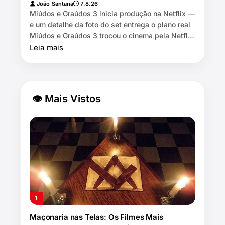
João Santana
7.8.26
Miúdos e Graúdos 3 inicia produção na Netflix —
e um detalhe da foto do set entrega o plano real
Miúdos e Graúdos 3 trocou o cinema pela Netflix
⏱️ 7 min de leitura …
Leia mais
👁 Mais Vistos
Maçonaria nas Telas: Os Filmes Mais