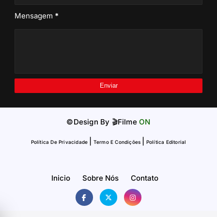
Mensagem
*
©Design By
🎬Filme
ON
|
|
Política De Privacidade
Termo E Condições
Política Editorial
Inicio
Sobre Nós
Contato