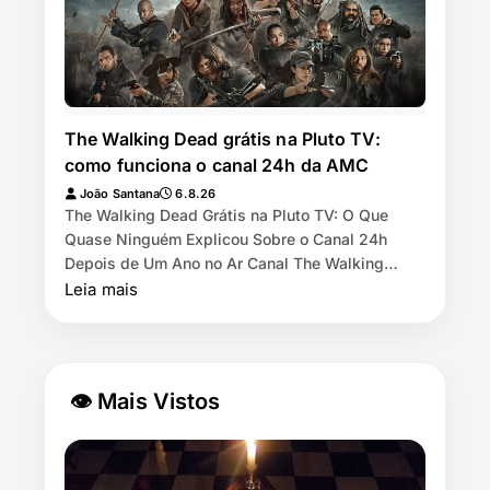
The Walking Dead grátis na Pluto TV:
como funciona o canal 24h da AMC
João Santana
6.8.26
The Walking Dead Grátis na Pluto TV: O Que
Quase Ninguém Explicou Sobre o Canal 24h
Depois de Um Ano no Ar Canal The Walking
Dead by AMC exibe as 11 temporadas de graça
Leia mais
na Pl…
👁 Mais Vistos