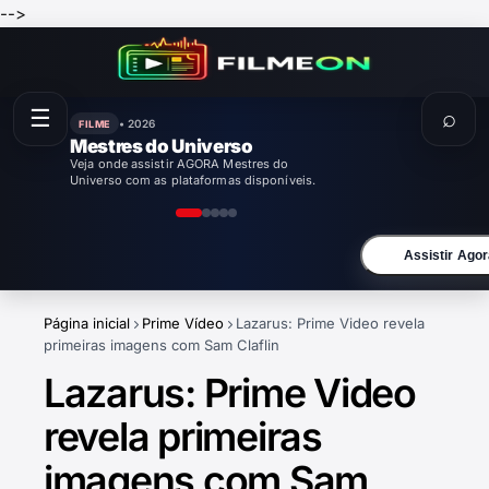
-->
☰
⌕
• 2026
FILME
Mestres do Universo
Veja onde assistir AGORA Mestres do
Universo com as plataformas disponíveis.
Assistir Agor
Página inicial
Prime Vídeo
Lazarus: Prime Video revela
primeiras imagens com Sam Claflin
Lazarus: Prime Video
revela primeiras
imagens com Sam