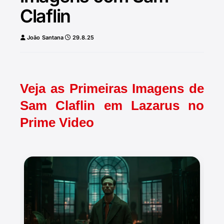
Claflin
João Santana
29.8.25
Veja as Primeiras Imagens de
Sam Claflin em Lazarus no
Prime Video