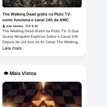
The Walking Dead grátis na Pluto TV:
como funciona o canal 24h da AMC
João Santana
6.8.26
The Walking Dead Grátis na Pluto TV: O Que
Quase Ninguém Explicou Sobre o Canal 24h
Depois de Um Ano no Ar Canal The Walking
Dead by AMC exibe as 11 temporadas de
Leia mais
graça na Pl…
👁 Mais Vistos