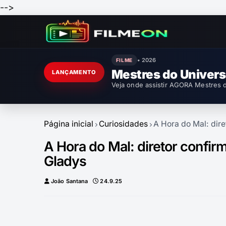
-->
• 2026
FILME
Mestres do Univer
LANÇAMENTO
Veja onde assistir AGORA Mestres d
Página inicial
Curiosidades
A Hora do Mal: dire
A Hora do Mal: diretor confir
Gladys
João Santana
24.9.25