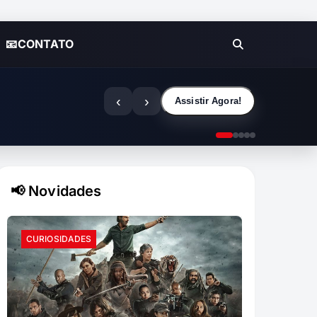
📧CONTATO
‹
›
Assistir Agora!
📢 Novidades
CURIOSIDADES