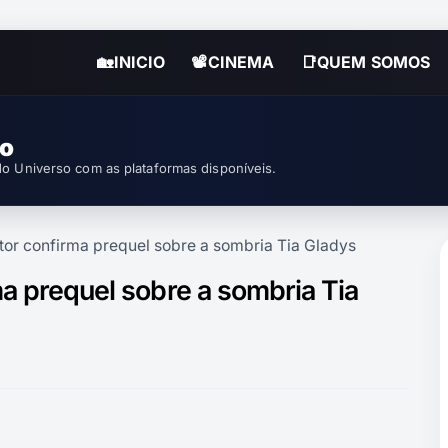
🏡INICIO
📽CINEMA
📑QUEM SOMOS
so
o Universo com as plataformas disponíveis.
tor confirma prequel sobre a sombria Tia Gladys
ma prequel sobre a sombria Tia